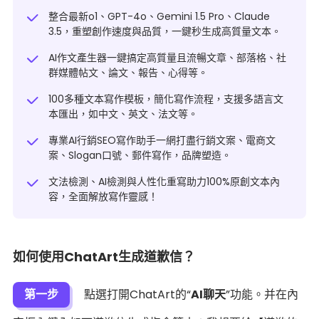
整合最新o1、GPT-4o、Gemini 1.5 Pro、Claude
3.5，重塑創作速度與品質，一鍵秒生成高質量文本。
AI作文產生器一鍵搞定高質量且流暢文章、部落格、社
群媒體帖文、
論文
、報告、心得等。
100多種文本寫作模板，簡化寫作流程，支援多語言文
本匯出，如中文、英文、法文等。
專業AI行銷SEO寫作助手一網打盡行銷文案、電商文
案、Slogan口號、郵件寫作，品牌塑造。
文法檢測、
AI檢測與人性化重寫
助力100%原創文本內
容，全面解放寫作靈感！
如何使用ChatArt生成道歉信？
第一步
點選打開ChatArt的“
AI聊天
”功能。并在內