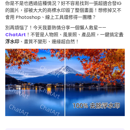
你是不是也遇過這種情況？好不容易找到一張超適合發IG
的圖片，卻被大大的商標水印毀了整個畫面！想修掉又不
會用 Photoshop、線上工具還修得一團糟？
別再煩惱了！今天我要熱情分享一個懶人救星——
ChatArt
！不管是人物照、風景照、產品照，一鍵搞定
去
浮水印
、畫質不變形、邊緣超自然！