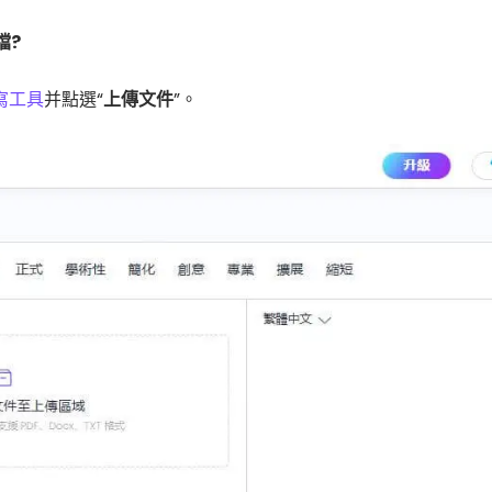
檔?
寫工具
并點選“
上傳文件
”。