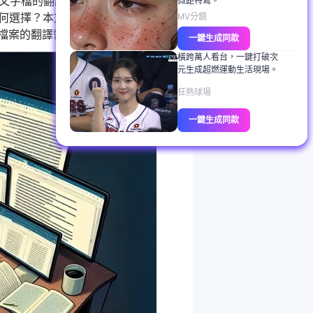
及文字檔的翻譯結果更準確及高
微距特寫。
App 與桌面版
如何選擇？本文為您精選了4個熱門
MV分鏡
種檔案的翻譯需求。
一鍵生成同款
橫跨萬人看台，一鍵打破次
元生成超燃運動生活現場。
狂熱球場
一鍵生成同款