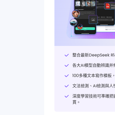
整合最新DeepSeek R1
各大AI模型自動辨識并
100多種
文本寫作模板
文法檢測、
AI檢測與人
深度學習技術可準確把
貫。