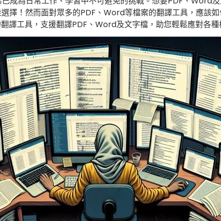
已成為日常工作、學習中不可避免的挑戰。想要PDF、Word
PixVerse 4.5
佳選擇！然而面對眾多的PDF、Word等檔案的翻譯工具，應該
的翻譯工具，支援翻譯PDF、Word及文字檔，助您輕鬆應對各
Kling 3.0
LoveAI 1.0
VEO 3
VEO 3 Fast