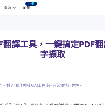
3.8折
定價
資源
AI 影片模型
熱門教學
生影片
行銷工作室
宣傳影片
瞬間動起來
整合企劃與內容製作
快速產出社群
Seedance 2.5
NEW
AI 小說產生器：免費無限生成故事
PDF翻譯工具，一鍵搞定PDF
產品廣告
生影片
MiniMax H3
NEW
3 款 AI 親吻影片產生器推薦
字擷取
將商品亮點化為影片廣告
生成短影片
Seedance 2.0 Mini
Seedance 2.0 提示詞完整教學
HappyHorse 1.0
片延長
AI 貓咪跳舞影片製作教學
片情節與動作
Seedance 2.0
一鍵修復老照片與黑白照片上色
Art Motion 5
HOT
作控制
作，對 AI 寫作領域及AI工具使用有著獨特的見解。
用指定動作
Wan 2.6
AI 修圖全攻略：換背景、服裝與表情
檢視更多
Vidu Q2 Pro