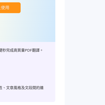
上使用
3.7，一鍵秒完成高質量PDF翻譯。
。
性、文章風格及文段間的連