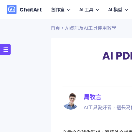
ChatArt
創作室
AI 工具
AI 模型
首頁
>
AI資訊及AI工具使用教學
圖
影片
行銷
影片
讓圖片
圖片
小說
圖片
AI 
文
音樂
Agent
對話
用文字
影
Canvas
延續影
周牧言
更多寫作
動
AI工具愛好者，擅長寫
快速套