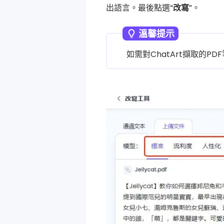
出語言。最後點選“
改寫
”。
溫馨提示
如需對ChatArt擷取的