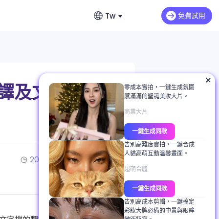
Tw
免費試用
English
瀏覽
英文
短影音
部落格
繁體中文 (台灣)
翻譯及文
零成本實拍，一鍵生成氛圍
感滿滿的聖誕美妝大片。
繁體中文
指南
商業大片
日本語
聯絡支援
一鍵生成同款
日文
產品 FAQ
告別高難度實拍，一鍵合成
人貓高萌互動溫馨畫面。
한국어
2025/11/14
4分鐘閱讀
使用者評價
超萌合體
韓文
一鍵生成同款
取得 ChatArt
告別高成本剪輯，一鍵搞定
彩妝大牌必備的中景與眼眸