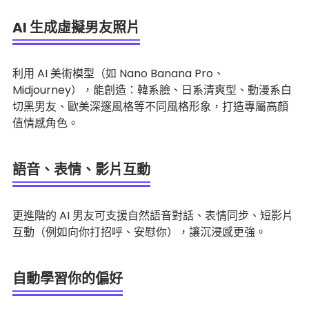
AI 生成
虛擬男友
照片
利用 AI 美術模型（如 Nano Banana Pro、
Midjourney），能創造：韓系臉、日系清爽型、動漫系白
切黑男友、歐美深邃風格等不同風格形象，打造專屬高顏
值情感角色。
語音、表情、影片互動
更進階的 AI 男友可支援自然語音對話、表情同步、短影片
互動（例如向你打招呼、安慰你），讓沉浸感更強。
自動學習你的偏好