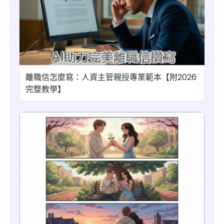
離職信怎麼寫：人資主管親授專業範本【附2026
完整教學】