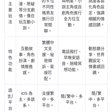
的 6 位
與明星、小
高度客製
主
漫、懸疑
不同性
說主角或自
化角色設
要
等分支劇
格男友
創角色進行
定，強調
玩
情，像在
進行日
全方位互
細膩的情
法
玩互動小
常閒
動。
感回饋。
說。
聊。
繁體中
互動故
文支
動態牆分
特
電話撥打、
事、角色
援、祕
享、世界
色
早晚安語
扮演、劇
密傾
觀設定、
功
音、陪睡冥
情推進
訴、星
情書感回
能
想功能。
感。
座匹
饋。
配。
語
iOS 為
支援繁
簡/繁
言/
簡/繁中、多
主，多語
中，多
中、多平
平
平台。
系。
平台。
台。
台