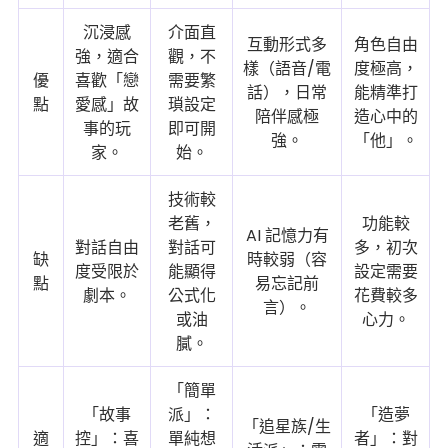
沉浸感
介面直
互動形式多
角色自由
強，適合
觀，不
樣（語音/電
度極高，
優
喜歡「戀
需要繁
話），日常
能精準打
點
愛感」故
瑣設定
陪伴感極
造心中的
事的玩
即可開
強。
「他」。
家。
始。
技術較
老舊，
功能較
AI 記憶力有
對話自由
對話可
多，初次
缺
時較弱（容
度受限於
能顯得
設定需要
點
易忘記前
劇本。
公式化
花費較多
言）。
或油
心力。
膩。
「簡單
「故事
派」：
「造夢
「追星族/生
適
控」：喜
單純想
者」：對