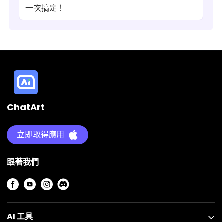
一次搞定！
ChatArt
立即取得應用
跟著我們
AI 工具