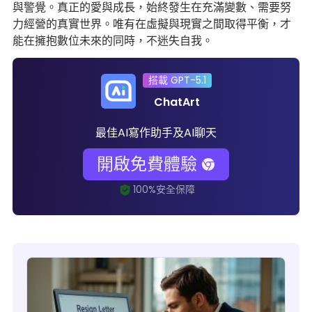
與警覺。真正的愛與成長，始終發生在充滿變數、需要努
力經營的真實世界。唯有在虛擬與現實之間取得平衡，才
能在擁抱數位未來的同時，不迷失自我。
搭載 GPT-5.1
ChatArt
最佳AI寫作助手及AI聊天
開啟免費體驗