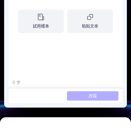
試用樣本
粘貼文本
0
字
改寫